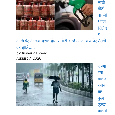
साठी
मोठी
बातमी
! गॅस
सिलेंड
र
आणि पेट्रोलच्या दरात होणार मोठी वाढ! आज आज पेट्रोलचे
दर झाले…..
by tushar gaikwad
August 7, 2026
राज्या
च्या
वाताव
रणाबा
बत
पुन्हा
एकदा
बातमी