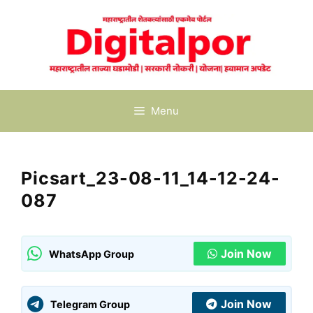
Skip
to
content
Menu
Picsart_23-08-11_14-12-24-
087
Join Now
WhatsApp Group
Join Now
Telegram Group