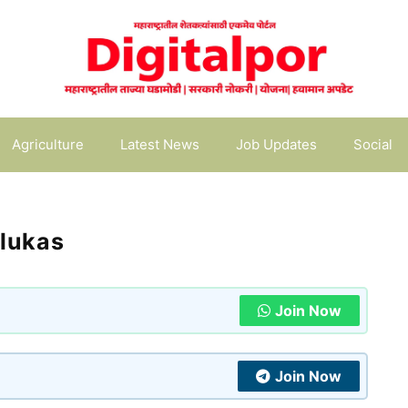
Agriculture
Latest News
Job Updates
Social
alukas
Join Now
Join Now