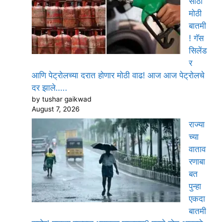
साठी
मोठी
बातमी
! गॅस
सिलेंड
र
आणि पेट्रोलच्या दरात होणार मोठी वाढ! आज आज पेट्रोलचे
दर झाले…..
by tushar gaikwad
August 7, 2026
राज्या
च्या
वाताव
रणाबा
बत
पुन्हा
एकदा
बातमी