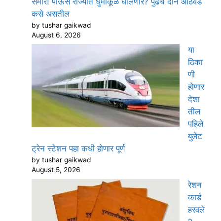
समोर! पाऊस राज्यात धुमाकूळ घालणार? पुढचे दोन आठवडे
कसे असतील
by tushar gaikwad
August 6, 2026
या
ठिका
णी
होणार
देशा
तील
पहिले
बुलेट
ट्रेन स्टेशन पहा कधी होणार पूर्ण
by tushar gaikwad
August 5, 2026
रेशन
कार्ड
हरवले